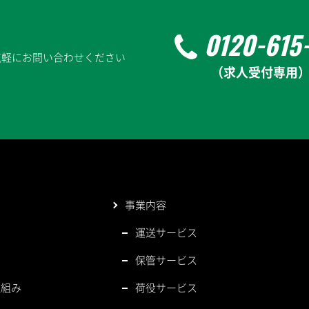
0120-615
気軽にお問い合わせください
（求人受付専用
み
事業内容
み
運送サービス
み
保管サービス
取組み
荷役サービス